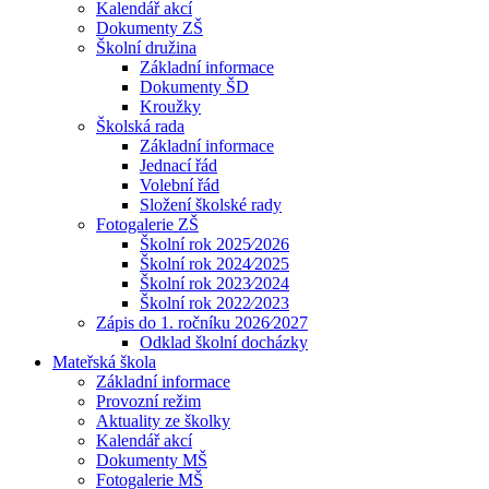
Kalendář akcí
Dokumenty ZŠ
Školní družina
Základní informace
Dokumenty ŠD
Kroužky
Školská rada
Základní informace
Jednací řád
Volební řád
Složení školské rady
Fotogalerie ZŠ
Školní rok 2025⁄2026
Školní rok 2024⁄2025
Školní rok 2023⁄2024
Školní rok 2022⁄2023
Zápis do 1. ročníku 2026⁄2027
Odklad školní docházky
Mateřská škola
Základní informace
Provozní režim
Aktuality ze školky
Kalendář akcí
Dokumenty MŠ
Fotogalerie MŠ