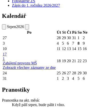
Fotogalerie ZŠ
Zápis do 1. ročníku 2026⁄2027
Kalendář
Srpen
2026
Po
Út
St
Čt
Pá
So
Ne
27
28
29
30
31
1
2
3
4
5
6
7
8
9
10
11
12
13
14
15
16
17
1
18
19
20
21
22
23
Zahájení provozu MŠ
Zobrazit všechny záznamy ze dne
24
25
26
27
28
29
30
31
1
2
3
4
5
6
Pranostiky
Pranostika na akt. měsíc
Když pálí srpen, bude pálit i víno.