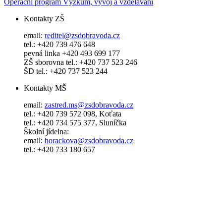
Operační program Výzkum, vývoj a vzdělávání
Kontakty ZŠ
email:
reditel@zsdobravoda.cz
tel.: +420 739 476 648
pevná linka +420 493 699 177
ZŠ sborovna tel.: +420 737 523 246
ŠD tel.: +420 737 523 244
Kontakty MŠ
email:
zastred.ms@zsdobravoda.cz
tel.: +420 739 572 098, Koťata
tel.: +420 734 575 377, Sluníčka
Školní jídelna:
email:
horackova@zsdobravoda.cz
tel.: +420 733 180 657