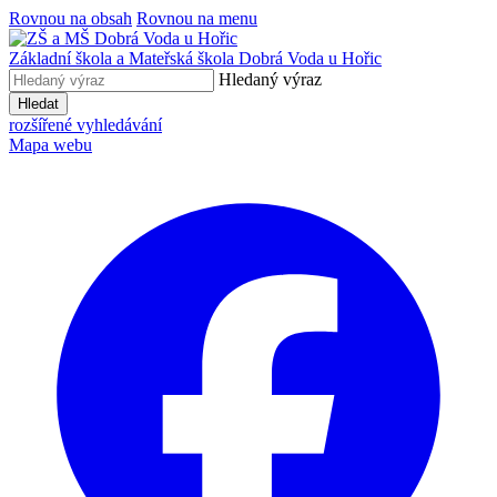
Rovnou na obsah
Rovnou na menu
Základní škola a Mateřská škola
Dobrá Voda u Hořic
Hledaný výraz
Hledat
rozšířené vyhledávání
Mapa webu