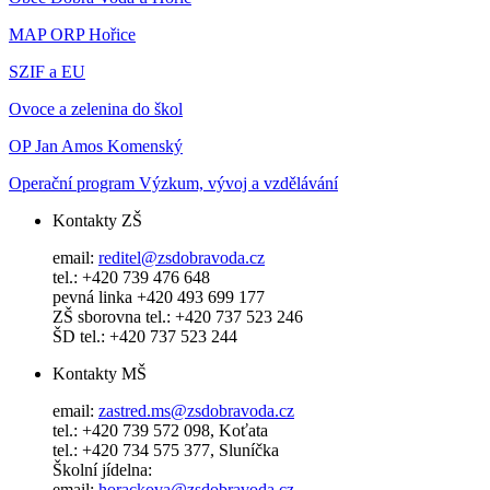
MAP ORP Hořice
SZIF a EU
Ovoce a zelenina do škol
OP Jan Amos Komenský
Operační program Výzkum, vývoj a vzdělávání
Kontakty ZŠ
email:
reditel@zsdobravoda.cz
tel.: +420 739 476 648
pevná linka +420 493 699 177
ZŠ sborovna tel.: +420 737 523 246
ŠD tel.: +420 737 523 244
Kontakty MŠ
email:
zastred.ms@zsdobravoda.cz
tel.: +420 739 572 098, Koťata
tel.: +420 734 575 377, Sluníčka
Školní jídelna:
email:
horackova@zsdobravoda.cz