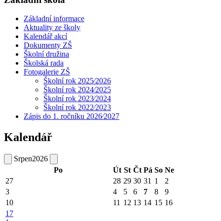
Základní informace
Aktuality ze školy
Kalendář akcí
Dokumenty ZŠ
Školní družina
Školská rada
Fotogalerie ZŠ
Školní rok 2025⁄2026
Školní rok 2024⁄2025
Školní rok 2023⁄2024
Školní rok 2022⁄2023
Zápis do 1. ročníku 2026⁄2027
Kalendář
Srpen
2026
Po
Út
St
Čt
Pá
So
Ne
27
28
29
30
31
1
2
3
4
5
6
7
8
9
10
11
12
13
14
15
16
17