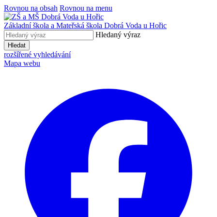
Rovnou na obsah
Rovnou na menu
Základní škola a Mateřská škola
Dobrá Voda u Hořic
Hledaný výraz
Hledat
rozšířené vyhledávání
Mapa webu