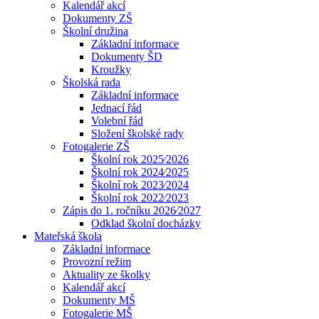
Kalendář akcí
Dokumenty ZŠ
Školní družina
Základní informace
Dokumenty ŠD
Kroužky
Školská rada
Základní informace
Jednací řád
Volební řád
Složení školské rady
Fotogalerie ZŠ
Školní rok 2025⁄2026
Školní rok 2024⁄2025
Školní rok 2023⁄2024
Školní rok 2022⁄2023
Zápis do 1. ročníku 2026⁄2027
Odklad školní docházky
Mateřská škola
Základní informace
Provozní režim
Aktuality ze školky
Kalendář akcí
Dokumenty MŠ
Fotogalerie MŠ