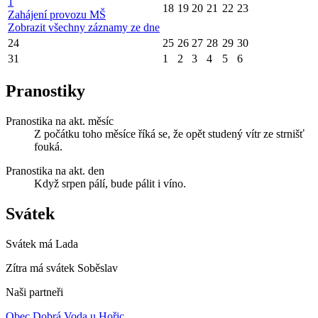
1
18
19
20
21
22
23
Zahájení provozu MŠ
Zobrazit všechny záznamy ze dne
24
25
26
27
28
29
30
31
1
2
3
4
5
6
Pranostiky
Pranostika na akt. měsíc
Z počátku toho měsíce říká se, že opět studený vítr ze strnišť
fouká.
Pranostika na akt. den
Když srpen pálí, bude pálit i víno.
Svátek
Svátek má
Lada
Zítra má svátek
Soběslav
Naši partneři
Obec Dobrá Voda u Hořic