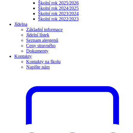
Školní rok 2025⁄2026
Školní rok 2024⁄2025
Školní rok 2023⁄2024
Školní rok 2022⁄2023
Jídelna
Základní informace
Jídelní lístek
Seznam alergenů
Ceny stravného
Dokumenty
Kontakty
Kontakty na školu
Napište nám