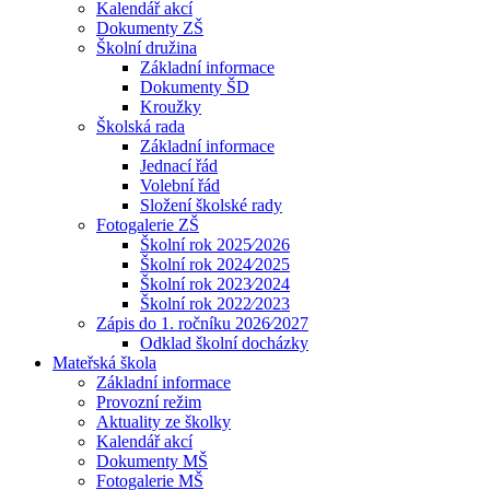
Kalendář akcí
Dokumenty ZŠ
Školní družina
Základní informace
Dokumenty ŠD
Kroužky
Školská rada
Základní informace
Jednací řád
Volební řád
Složení školské rady
Fotogalerie ZŠ
Školní rok 2025⁄2026
Školní rok 2024⁄2025
Školní rok 2023⁄2024
Školní rok 2022⁄2023
Zápis do 1. ročníku 2026⁄2027
Odklad školní docházky
Mateřská škola
Základní informace
Provozní režim
Aktuality ze školky
Kalendář akcí
Dokumenty MŠ
Fotogalerie MŠ