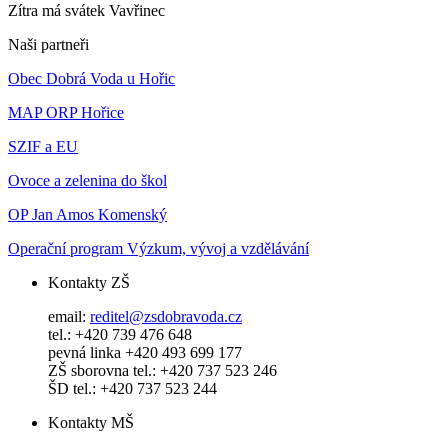
Zítra má svátek
Vavřinec
Naši partneři
Obec Dobrá Voda u Hořic
MAP ORP Hořice
SZIF a EU
Ovoce a zelenina do škol
OP Jan Amos Komenský
Operační program Výzkum, vývoj a vzdělávání
Kontakty ZŠ
email:
reditel@zsdobravoda.cz
tel.: +420 739 476 648
pevná linka +420 493 699 177
ZŠ sborovna tel.: +420 737 523 246
ŠD tel.: +420 737 523 244
Kontakty MŠ