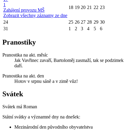
1
18
19
20
21
22
23
Zahájení provozu MŠ
Zobrazit všechny záznamy ze dne
24
25
26
27
28
29
30
31
1
2
3
4
5
6
Pranostiky
Pranostika na akt. měsíc
Jak Vavřinec zavaří, Bartoloměj zasmaží, tak se podzimek
daří.
Pranostika na akt. den
Hotov v srpnu sáně a v zimě vůz!
Svátek
Svátek má
Roman
Státní svátky a významné dny na dnešek:
Mezinárodní den původního obyvatelstva