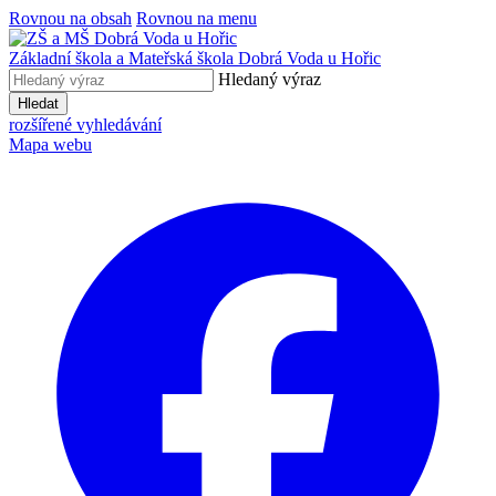
Rovnou na obsah
Rovnou na menu
Základní škola a Mateřská škola
Dobrá Voda u Hořic
Hledaný výraz
Hledat
rozšířené vyhledávání
Mapa webu