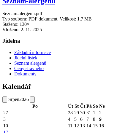
Seznam-alergenu
Seznam-alergenu.pdf
Typ souboru: PDF dokument, Velikost: 1,7 MB
Staženo: 130×
Vloženo:
2. 11. 2025
Jídelna
Základní informace
Jídelní lístek
Seznam alergenů
Ceny stravného
Dokumenty
Kalendář
Srpen
2026
Po
Út
St
Čt
Pá
So
Ne
27
28
29
30
31
1
2
3
4
5
6
7
8
9
10
11
12
13
14
15
16
17