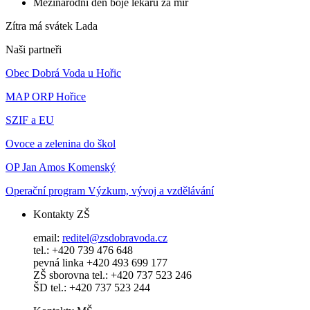
Mezinárodní den boje lékařů za mír
Zítra má svátek
Lada
Naši partneři
Obec Dobrá Voda u Hořic
MAP ORP Hořice
SZIF a EU
Ovoce a zelenina do škol
OP Jan Amos Komenský
Operační program Výzkum, vývoj a vzdělávání
Kontakty ZŠ
email:
reditel@zsdobravoda.cz
tel.: +420 739 476 648
pevná linka +420 493 699 177
ZŠ sborovna tel.: +420 737 523 246
ŠD tel.: +420 737 523 244