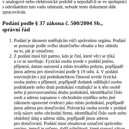
v analogové nebo elektronické podobě a nepodaří-li se ve spolupráci
s odesílatelem tuto vadu odstranit, nebude tento dokument dále
zpracováván.
Podání podle § 37 zákona č. 500/2004 Sb.,
správní řád
Podání je úkonem směřujícím vůči správnímu orgánu. Podání
se posuzuje podle svého skutečného obsahu a bez ohledu
na to, jak je označeno.
Z podání musí být patrno, kdo je činí, které věci se týká
a co se navrhuje. Fyzická osoba uvede v podání jméno,
příjmení, datum narození a místo trvalého pobytu, popřípadě
jinou adresu pro doručování podle § 19 odst. 4. V podání
souvisejícím s její podnikatelskou činností uvede fyzická
osoba jméno a příjmení, popřípadě dodatek odlišující osobu
podnikatele nebo druh podnikání vztahující se k této osobě
nebo jí provozovanému druhu podnikání, identifikační číslo
osob a adresu zapsanou v obchodním rejstříku nebo jiné
zákonem upravené evidenci jako místo podnikání, popřípadě
jinou adresu pro doručování. Právnická osoba uvede v podání
svůj název nebo obchodní firmu, identifikační číslo osob nebo
obdobný údaj a adresu sídla, popřípadě jinou adresu
pro doručování. Podání musí obsahovat označení správního
orgánu, jemuž je určeno, další náležitosti, které stanoví zákon,