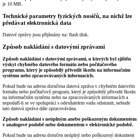
je
10 MB
.
Technické parametry fyzických nosičů, na nichž lze
předávat elektronická data
Datové zprávy jsou přijímány na:
flash disk.
Způsob nakládání s datovými zprávami
Způsob nakládání s datovými zprávami, u kterých byl zjištěn
výskyt chybného datového formátu nebo počítačového
programu, který je způsobilý přivodit škodu na informačním
systému nebo zpracovávaných informacích.
Pokud bude na adresu doručena datová zpráva v chybném datovém
formátu nebo počítačový program, který je způsobilý přivodit škodu
na informačním systému nebo na zpracovávaných informacích a
nepodaří-li se ve spolupráci s odesílatelem vadu odstranit, nebude
tato datová zpráva dále zpracovávána.
Způsob nakládání s neúplným anebo poškozeným dokumentem
v analogové podobě nebo dokumentem v elektronické podobě.
Pokud bude na adresu doručen neúplný nebo poškozený dokument