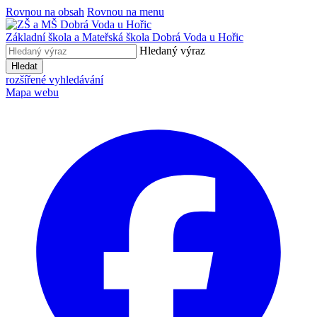
Rovnou na obsah
Rovnou na menu
Základní škola a Mateřská škola
Dobrá Voda u Hořic
Hledaný výraz
Hledat
rozšířené vyhledávání
Mapa webu