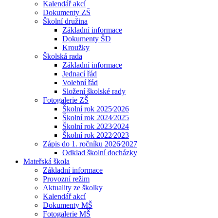
Kalendář akcí
Dokumenty ZŠ
Školní družina
Základní informace
Dokumenty ŠD
Kroužky
Školská rada
Základní informace
Jednací řád
Volební řád
Složení školské rady
Fotogalerie ZŠ
Školní rok 2025⁄2026
Školní rok 2024⁄2025
Školní rok 2023⁄2024
Školní rok 2022⁄2023
Zápis do 1. ročníku 2026⁄2027
Odklad školní docházky
Mateřská škola
Základní informace
Provozní režim
Aktuality ze školky
Kalendář akcí
Dokumenty MŠ
Fotogalerie MŠ