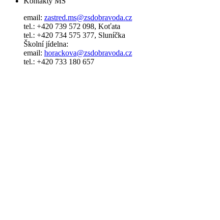
Kontakty MŠ
email:
zastred.ms@zsdobravoda.cz
tel.: +420 739 572 098, Koťata
tel.: +420 734 575 377, Sluníčka
Školní jídelna:
email:
horackova@zsdobravoda.cz
tel.: +420 733 180 657