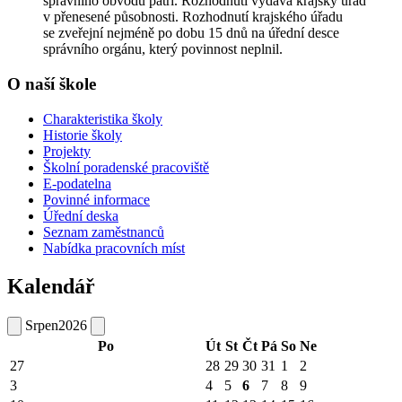
správního obvodu patří. Rozhodnutí vydává krajský úřad
v přenesené působnosti. Rozhodnutí krajského úřadu
se zveřejní nejméně po dobu 15 dnů na úřední desce
správního orgánu, který povinnost neplnil.
O naší škole
Charakteristika školy
Historie školy
Projekty
Školní poradenské pracoviště
E-podatelna
Povinné informace
Úřední deska
Seznam zaměstnanců
Nabídka pracovních míst
Kalendář
Srpen
2026
Po
Út
St
Čt
Pá
So
Ne
27
28
29
30
31
1
2
3
4
5
6
7
8
9