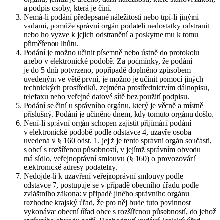
a podpis osoby, která je činí.
Nemá-li podání předepsané náležitosti nebo trpí-li jinými
vadami, pomůže správní orgán podateli nedostatky odstranit
nebo ho vyzve k jejich odstranění a poskytne mu k tomu
přiměřenou lhůtu.
Podání je možno učinit písemně nebo ústně do protokolu
anebo v elektronické podobě. Za podmínky, že podání
je do 5 dnů potvrzeno, popřípadě doplněno způsobem
uvedeným ve větě první, je možno je učinit pomocí jiných
technických prostředků, zejména prostřednictvím dálnopisu,
telefaxu nebo veřejné datové sítě bez použití podpisu.
Podání se činí u správního orgánu, který je věcně a místně
příslušný. Podání je učiněno dnem, kdy tomuto orgánu došlo.
Není-li správní orgán schopen zajistit přijímání podání
v elektronické podobě podle odstavce 4, uzavře osoba
uvedená v § 160 odst. 1. jejíž je tento správní orgán součástí,
s obcí s rozšířenou působností, v jejímž správním obvodu
má sídlo, veřejnoprávní smlouvu (§ 160) o provozování
elektronické adresy podatelny.
Nedojde-li k uzavření veřejnoprávní smlouvy podle
odstavce 7, postupuje se v případě obecního úřadu podle
zvláštního zákona: v případě jiného správního orgánu
rozhodne krajský úřad, že pro něj bude tuto povinnost
vykonávat obecní úřad obce s rozšířenou působností, do jehož