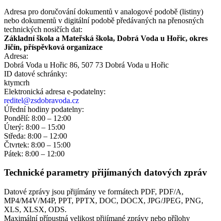
Adresa pro doručování dokumentů v analogové podobě (listiny)
nebo dokumentů v digitální podobě předávaných na přenosných
technických nosičích dat:
Základní škola a Mateřská škola, Dobrá Voda u Hořic, okres
Jičín, příspěvková organizace
Adresa:
Dobrá Voda u Hořic 86, 507 73 Dobrá Voda u Hořic
ID datové schránky:
ktymcrh
Elektronická adresa e‑podatelny:
reditel@zsdobravoda.cz
Úřední hodiny podatelny:
Pondělí: 8:00 – 12:00
Úterý: 8:00 – 15:00
Středa: 8:00 – 12:00
Čtvrtek: 8:00 – 15:00
Pátek: 8:00 – 12:00
Technické parametry přijímaných datových zpráv
Datové zprávy jsou přijímány ve formátech
PDF, PDF/A,
MP4/M4V/M4P, PPT, PPTX, DOC, DOCX, JPG/JPEG, PNG,
XLS, XLSX, ODS.
Maximální přípustná velikost přijímané zprávy nebo přílohy