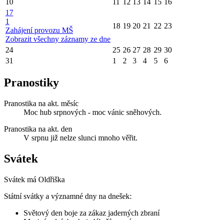
10
11
12
13
14
15
16
17
1
18
19
20
21
22
23
Zahájení provozu MŠ
Zobrazit všechny záznamy ze dne
24
25
26
27
28
29
30
31
1
2
3
4
5
6
Pranostiky
Pranostika na akt. měsíc
Moc hub srpnových - moc vánic sněhových.
Pranostika na akt. den
V srpnu již nelze slunci mnoho věřit.
Svátek
Svátek má
Oldřiška
Státní svátky a významné dny na dnešek:
Světový den boje za zákaz jaderných zbraní