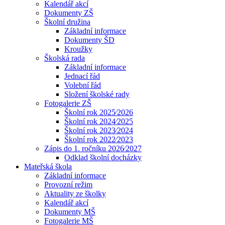
Kalendář akcí
Dokumenty ZŠ
Školní družina
Základní informace
Dokumenty ŠD
Kroužky
Školská rada
Základní informace
Jednací řád
Volební řád
Složení školské rady
Fotogalerie ZŠ
Školní rok 2025⁄2026
Školní rok 2024⁄2025
Školní rok 2023⁄2024
Školní rok 2022⁄2023
Zápis do 1. ročníku 2026⁄2027
Odklad školní docházky
Mateřská škola
Základní informace
Provozní režim
Aktuality ze školky
Kalendář akcí
Dokumenty MŠ
Fotogalerie MŠ