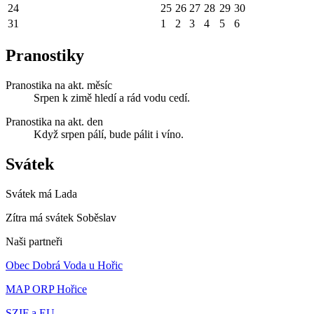
24
25
26
27
28
29
30
31
1
2
3
4
5
6
Pranostiky
Pranostika na akt. měsíc
Srpen k zimě hledí a rád vodu cedí.
Pranostika na akt. den
Když srpen pálí, bude pálit i víno.
Svátek
Svátek má
Lada
Zítra má svátek
Soběslav
Naši partneři
Obec Dobrá Voda u Hořic
MAP ORP Hořice
SZIF a EU