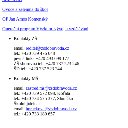
Ovoce a zelenina do škol
OP Jan Amos Komenský
Operační program Výzkum, vývoj a vzdělávání
Kontakty ZŠ
email:
reditel@zsdobravoda.cz
tel.: +420 739 476 648
pevná linka +420 493 699 177
ZŠ sborovna tel.: +420 737 523 246
ŠD tel.: +420 737 523 244
Kontakty MŠ
email:
zastred.ms@zsdobravoda.cz
tel.: +420 739 572 098, Koťata
tel.: +420 734 575 377, Sluníčka
Školní jídelna:
email:
horackova@zsdobravoda.cz
tel.: +420 733 180 657