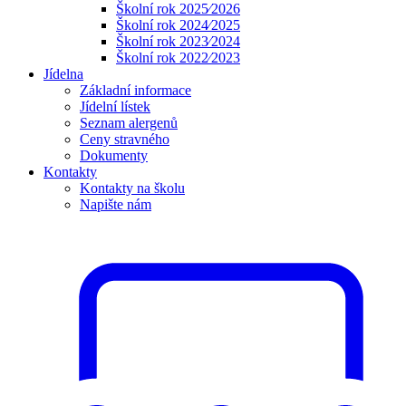
Školní rok 2025⁄2026
Školní rok 2024⁄2025
Školní rok 2023⁄2024
Školní rok 2022⁄2023
Jídelna
Základní informace
Jídelní lístek
Seznam alergenů
Ceny stravného
Dokumenty
Kontakty
Kontakty na školu
Napište nám