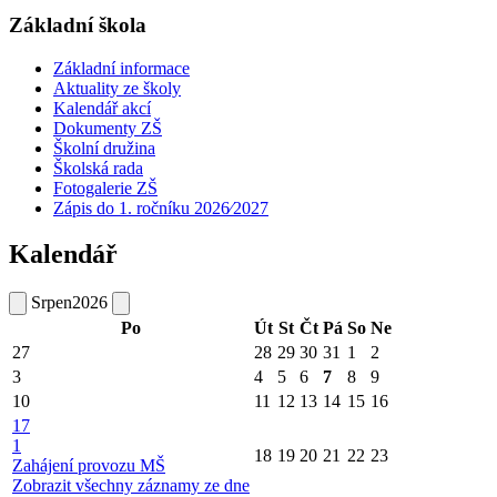
Základní škola
Základní informace
Aktuality ze školy
Kalendář akcí
Dokumenty ZŠ
Školní družina
Školská rada
Fotogalerie ZŠ
Zápis do 1. ročníku 2026⁄2027
Kalendář
Srpen
2026
Po
Út
St
Čt
Pá
So
Ne
27
28
29
30
31
1
2
3
4
5
6
7
8
9
10
11
12
13
14
15
16
17
1
18
19
20
21
22
23
Zahájení provozu MŠ
Zobrazit všechny záznamy ze dne