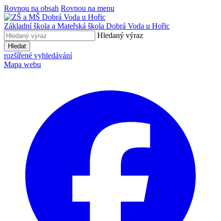
Rovnou na obsah
Rovnou na menu
Základní škola a Mateřská škola
Dobrá Voda u Hořic
Hledaný výraz
Hledat
rozšířené vyhledávání
Mapa webu