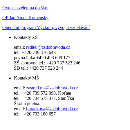
Ovoce a zelenina do škol
OP Jan Amos Komenský
Operační program Výzkum, vývoj a vzdělávání
Kontakty ZŠ
email:
reditel@zsdobravoda.cz
tel.: +420 739 476 648
pevná linka +420 493 699 177
ZŠ sborovna tel.: +420 737 523 246
ŠD tel.: +420 737 523 244
Kontakty MŠ
email:
zastred.ms@zsdobravoda.cz
tel.: +420 739 572 098, Koťata
tel.: +420 734 575 377, Sluníčka
Školní jídelna:
email:
horackova@zsdobravoda.cz
tel.: +420 733 180 657