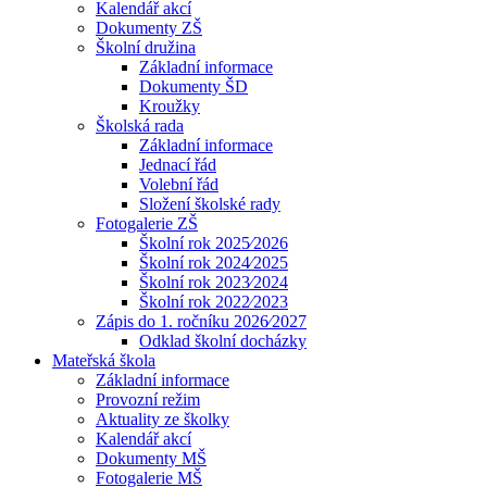
Kalendář akcí
Dokumenty ZŠ
Školní družina
Základní informace
Dokumenty ŠD
Kroužky
Školská rada
Základní informace
Jednací řád
Volební řád
Složení školské rady
Fotogalerie ZŠ
Školní rok 2025⁄2026
Školní rok 2024⁄2025
Školní rok 2023⁄2024
Školní rok 2022⁄2023
Zápis do 1. ročníku 2026⁄2027
Odklad školní docházky
Mateřská škola
Základní informace
Provozní režim
Aktuality ze školky
Kalendář akcí
Dokumenty MŠ
Fotogalerie MŠ