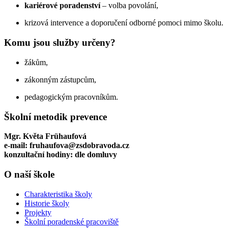
kariérové poradenství
– volba povolání,
krizová intervence a doporučení odborné pomoci mimo školu.
Komu jsou služby určeny?
žákům,
zákonným zástupcům,
pedagogickým pracovníkům.
Školní metodik prevence
Mgr. Květa Frühaufová
e-mail: fruhaufova@zsdobravoda.cz
konzultační hodiny: dle domluvy
O naší škole
Charakteristika školy
Historie školy
Projekty
Školní poradenské pracoviště