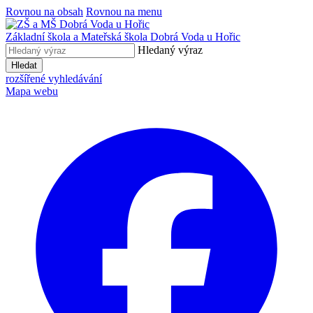
Rovnou na obsah
Rovnou na menu
Základní škola a Mateřská škola
Dobrá Voda u Hořic
Hledaný výraz
Hledat
rozšířené vyhledávání
Mapa webu