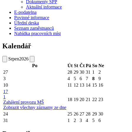
Dokumenty ŠPP
Aktuální informace
E-podatelna
Povinné informace
Úřední deska
Seznam zaměstnanců
Nabídka pracovních míst
Kalendář
Srpen
2026
Po
Út
St
Čt
Pá
So
Ne
27
28
29
30
31
1
2
3
4
5
6
7
8
9
10
11
12
13
14
15
16
17
1
18
19
20
21
22
23
Zahájení provozu MŠ
Zobrazit všechny záznamy ze dne
24
25
26
27
28
29
30
31
1
2
3
4
5
6