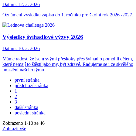
Datum:
12. 2. 2026
Oznámení výsledku zápisu do 1. ročníku pro školní rok 2026 -2027.
Výsledky švihadlové výzvy 2026
Datum:
10. 2. 2026
Máme radost, že jsem svými přeskoky přes švihadlo pomohli dětem,
které nemají to štěstí jako my, být zdravé. Radujeme se i ze skvělého
umístění našeho týmu.
první stránka
předchozí stránka
1
2
3
další stránka
poslední stránka
Zobrazeno
1
-
10
ze 46
Zobrazit vše