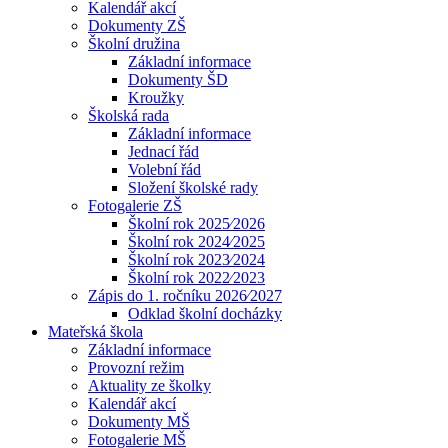
Kalendář akcí
Dokumenty ZŠ
Školní družina
Základní informace
Dokumenty ŠD
Kroužky
Školská rada
Základní informace
Jednací řád
Volební řád
Složení školské rady
Fotogalerie ZŠ
Školní rok 2025⁄2026
Školní rok 2024⁄2025
Školní rok 2023⁄2024
Školní rok 2022⁄2023
Zápis do 1. ročníku 2026⁄2027
Odklad školní docházky
Mateřská škola
Základní informace
Provozní režim
Aktuality ze školky
Kalendář akcí
Dokumenty MŠ
Fotogalerie MŠ