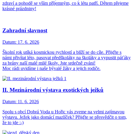
zdraví a pohodě se vším příjemným, co k létu patří. Dětem přejeme
krásné prázdniny!
Zahradní slavnost
Datum:
17. 6. 2026
Školní rok utíká kosmickou rychlostí a blíží se do cíle. Přijďte s
námi přivítat léto, pasovat předškoláky na školáky a vypustit páťáky
za brány naší malé milé školy. Jste srdečně zváni!
Moc rádi uvidíme i naše bývalé žáky a jejich rodiče.
II. Mezinárodní výstava exotických ježků
Datum:
11. 6. 2026
Spolu s obcí Dobrá Voda u Hořic vás zveme na velmi zajímavou
výstavu. Ježek jako domácí mazlíček? Přijďte se přesvědčit o tom,
že to jde :-)