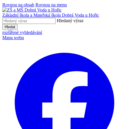
Rovnou na obsah
Rovnou na menu
Základní škola a Mateřská škola
Dobrá Voda u Hořic
Hledaný výraz
Hledat
rozšířené vyhledávání
Mapa webu