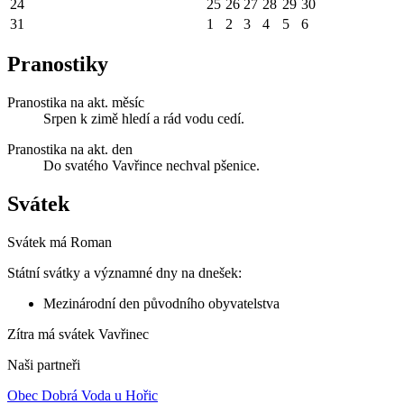
24
25
26
27
28
29
30
31
1
2
3
4
5
6
Pranostiky
Pranostika na akt. měsíc
Srpen k zimě hledí a rád vodu cedí.
Pranostika na akt. den
Do svatého Vavřince nechval pšenice.
Svátek
Svátek má
Roman
Státní svátky a významné dny na dnešek:
Mezinárodní den původního obyvatelstva
Zítra má svátek
Vavřinec
Naši partneři
Obec Dobrá Voda u Hořic