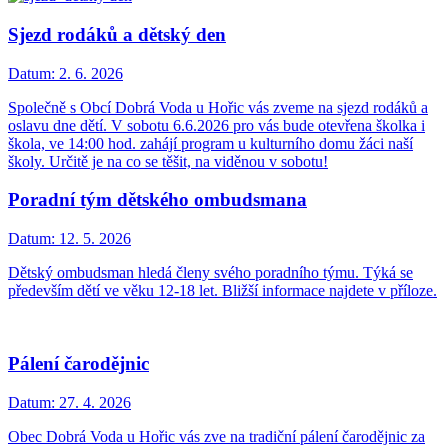
Sjezd rodáků a dětský den
Datum:
2. 6. 2026
Společně s Obcí Dobrá Voda u Hořic vás zveme na sjezd rodáků a
oslavu dne dětí. V sobotu 6.6.2026 pro vás bude otevřena školka i
škola, ve 14:00 hod. zahájí program u kulturního domu žáci naší
školy. Určitě je na co se těšit, na viděnou v sobotu!
Poradní tým dětského ombudsmana
Datum:
12. 5. 2026
Dětský ombudsman hledá členy svého poradního týmu. Týká se
především dětí ve věku 12-18 let. Bližší informace najdete v příloze.
Pálení čarodějnic
Datum:
27. 4. 2026
Obec Dobrá Voda u Hořic vás zve na tradiční pálení čarodějnic za