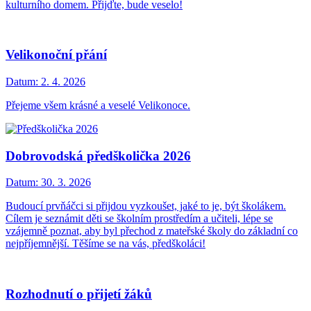
kulturního domem. Přijďte, bude veselo!
Velikonoční přání
Datum:
2. 4. 2026
Přejeme všem krásné a veselé Velikonoce.
Dobrovodská předškolička 2026
Datum:
30. 3. 2026
Budoucí prvňáčci si přijdou vyzkoušet, jaké to je, být školákem.
Cílem je seznámit děti se školním prostředím a učiteli, lépe se
vzájemně poznat, aby byl přechod z mateřské školy do základní co
nejpříjemnější. Těšíme se na vás, předškoláci!
Rozhodnutí o přijetí žáků