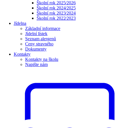
Školní rok 2025⁄2026
Školní rok 2024⁄2025
Školní rok 2023⁄2024
Školní rok 2022⁄2023
Jídelna
Základní informace
Jídelní lístek
Seznam alergenů
Ceny stravného
Dokumenty
Kontakty
Kontakty na školu
Napište nám