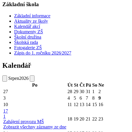
Základní škola
Základní informace
Aktuality ze školy
Kalendář akcí
Dokumenty ZŠ
Školní družina
Školská rada
Fotogalerie ZŠ
Zápis do 1. ročníku 2026⁄2027
Kalendář
Srpen
2026
Po
Út
St
Čt
Pá
So
Ne
27
28
29
30
31
1
2
3
4
5
6
7
8
9
10
11
12
13
14
15
16
17
1
18
19
20
21
22
23
Zahájení provozu MŠ
Zobrazit všechny záznamy ze dne