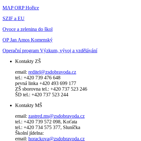
MAP ORP Hořice
SZIF a EU
Ovoce a zelenina do škol
OP Jan Amos Komenský
Operační program Výzkum, vývoj a vzdělávání
Kontakty ZŠ
email:
reditel@zsdobravoda.cz
tel.: +420 739 476 648
pevná linka +420 493 699 177
ZŠ sborovna tel.: +420 737 523 246
ŠD tel.: +420 737 523 244
Kontakty MŠ
email:
zastred.ms@zsdobravoda.cz
tel.: +420 739 572 098, Koťata
tel.: +420 734 575 377, Sluníčka
Školní jídelna:
email:
horackova@zsdobravoda.cz