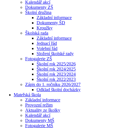
Kalendář akcí
Dokumenty ZŠ
Školní družina
Základní informace
Dokumenty ŠD
Kroužky
Školská rada
Základní informace
Jednací řád
Volební řád
Složení školské rady
Fotogalerie ZŠ
Školní rok 2025⁄2026
Školní rok 2024⁄2025
Školní rok 2023⁄2024
Školní rok 2022⁄2023
Zápis do 1. ročníku 2026⁄2027
Odklad školní docházky
Mateřská škola
Základní informace
Provozní režim
Aktuality ze školky
Kalendář akcí
Dokumenty MŠ
Fotogalerie MŠ