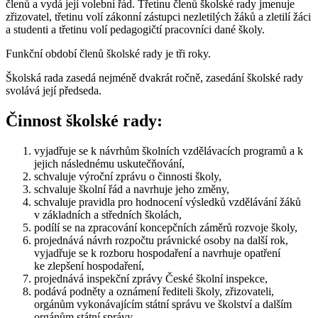
členů a vydá její volební řád. Třetinu členů školské rady jmenuje
zřizovatel, třetinu volí zákonní zástupci nezletilých žáků a zletilí žáci
a studenti a třetinu volí pedagogičtí pracovníci dané školy.
Funkční období členů školské rady je tři roky.
Školská rada zasedá nejméně dvakrát ročně, zasedání školské rady
svolává její předseda.
Činnost školské rady:
vyjadřuje se k návrhům školních vzdělávacích programů a k
jejich následnému uskutečňování,
schvaluje výroční zprávu o činnosti školy,
schvaluje školní řád a navrhuje jeho změny,
schvaluje pravidla pro hodnocení výsledků vzdělávání žáků
v základních a středních školách,
podílí se na zpracování koncepčních záměrů rozvoje školy,
projednává návrh rozpočtu právnické osoby na další rok,
vyjadřuje se k rozboru hospodaření a navrhuje opatření
ke zlepšení hospodaření,
projednává inspekční zprávy České školní inspekce,
podává podněty a oznámení řediteli školy, zřizovateli,
orgánům vykonávajícím státní správu ve školství a dalším
orgánům státní správy.