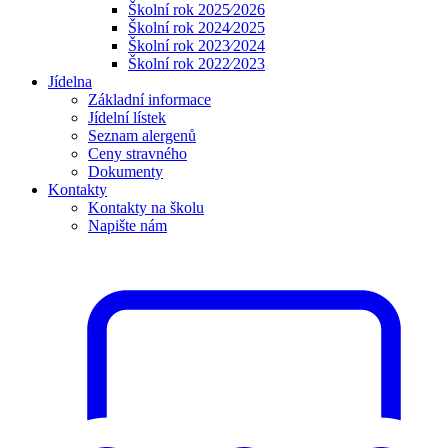
Školní rok 2025⁄2026
Školní rok 2024⁄2025
Školní rok 2023⁄2024
Školní rok 2022⁄2023
Jídelna
Základní informace
Jídelní lístek
Seznam alergenů
Ceny stravného
Dokumenty
Kontakty
Kontakty na školu
Napište nám