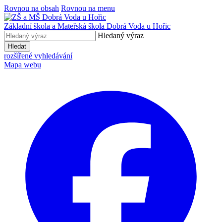
Rovnou na obsah
Rovnou na menu
Základní škola a Mateřská škola
Dobrá Voda u Hořic
Hledaný výraz
Hledat
rozšířené vyhledávání
Mapa webu