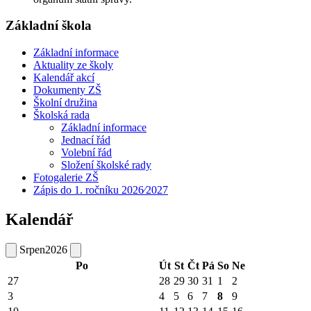
Základní škola
Základní informace
Aktuality ze školy
Kalendář akcí
Dokumenty ZŠ
Školní družina
Školská rada
Základní informace
Jednací řád
Volební řád
Složení školské rady
Fotogalerie ZŠ
Zápis do 1. ročníku 2026⁄2027
Kalendář
Srpen
2026
Po
Út
St
Čt
Pá
So
Ne
27
28
29
30
31
1
2
3
4
5
6
7
8
9