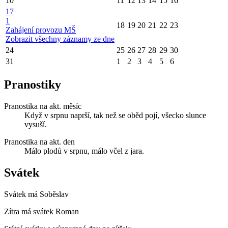
10
11
12
13
14
15
16
17
1
18
19
20
21
22
23
Zahájení provozu MŠ
Zobrazit všechny záznamy ze dne
24
25
26
27
28
29
30
31
1
2
3
4
5
6
Pranostiky
Pranostika na akt. měsíc
Když v srpnu naprší, tak než se oběd pojí, všecko slunce
vysuší.
Pranostika na akt. den
Málo plodů v srpnu, málo včel z jara.
Svátek
Svátek má
Soběslav
Zítra má svátek
Roman