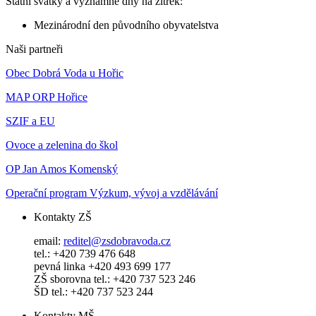
Státní svátky a významné dny na zítřek:
Mezinárodní den původního obyvatelstva
Naši partneři
Obec Dobrá Voda u Hořic
MAP ORP Hořice
SZIF a EU
Ovoce a zelenina do škol
OP Jan Amos Komenský
Operační program Výzkum, vývoj a vzdělávání
Kontakty ZŠ
email:
reditel@zsdobravoda.cz
tel.: +420 739 476 648
pevná linka +420 493 699 177
ZŠ sborovna tel.: +420 737 523 246
ŠD tel.: +420 737 523 244
Kontakty MŠ