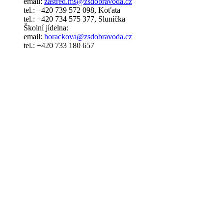
email:
zastred.ms@zsdobravoda.cz
tel.: +420 739 572 098, Koťata
tel.: +420 734 575 377, Sluníčka
Školní jídelna:
email:
horackova@zsdobravoda.cz
tel.: +420 733 180 657