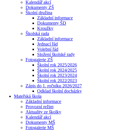
Kalendář akcí
Dokumenty ZŠ
Školní družina
Základní informace
Dokumenty ŠD
Kroužky
Školská rada
Základní informace
Jednací řád
Volební řád
Složení školské rady
Fotogalerie ZŠ
Školní rok 2025⁄2026
Školní rok 2024⁄2025
Školní rok 2023⁄2024
Školní rok 2022⁄2023
Zápis do 1. ročníku 2026⁄2027
Odklad školní docházky
Mateřská škola
Základní informace
Provozní režim
Aktuality ze školky
Kalendář akcí
Dokumenty MŠ
Fotogalerie MŠ