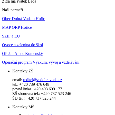
Zítra má svátek
Lada
Naši partneři
Obec Dobrá Voda u Hořic
MAP ORP Hořice
SZIF a EU
Ovoce a zelenina do škol
OP Jan Amos Komenský
Operační program Výzkum, vývoj a vzdělávání
Kontakty ZŠ
email:
reditel@zsdobravoda.cz
tel.: +420 739 476 648
pevná linka +420 493 699 177
ZŠ sborovna tel.: +420 737 523 246
ŠD tel.: +420 737 523 244
Kontakty MŠ