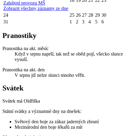
18
19
20
21
22
23
Zahájení provozu MŠ
Zobrazit všechny záznamy ze dne
24
25
26
27
28
29
30
31
1
2
3
4
5
6
Pranostiky
Pranostika na akt. měsíc
Když v srpnu naprší, tak než se oběd pojí, všecko slunce
vysuší.
Pranostika na akt. den
V srpnu již nelze slunci mnoho věřit.
Svátek
Svátek má
Oldřiška
Státní svátky a významné dny na dnešek:
Světový den boje za zákaz jaderných zbraní
Mezinárodní den boje lékařů za mír