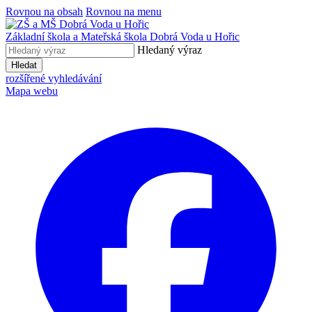
Rovnou na obsah
Rovnou na menu
Základní škola a Mateřská škola
Dobrá Voda u Hořic
Hledaný výraz
Hledat
rozšířené vyhledávání
Mapa webu