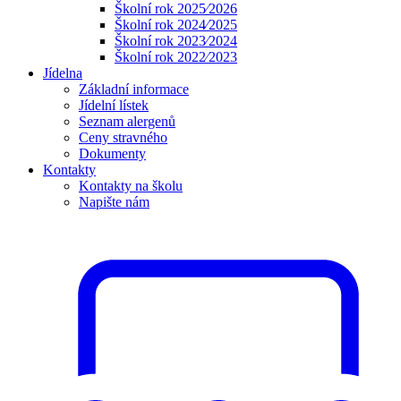
Školní rok 2025⁄2026
Školní rok 2024⁄2025
Školní rok 2023⁄2024
Školní rok 2022⁄2023
Jídelna
Základní informace
Jídelní lístek
Seznam alergenů
Ceny stravného
Dokumenty
Kontakty
Kontakty na školu
Napište nám