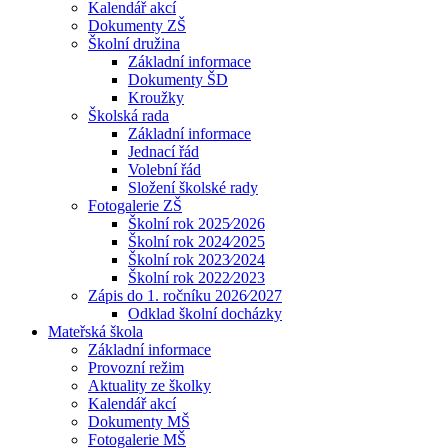
Kalendář akcí
Dokumenty ZŠ
Školní družina
Základní informace
Dokumenty ŠD
Kroužky
Školská rada
Základní informace
Jednací řád
Volební řád
Složení školské rady
Fotogalerie ZŠ
Školní rok 2025⁄2026
Školní rok 2024⁄2025
Školní rok 2023⁄2024
Školní rok 2022⁄2023
Zápis do 1. ročníku 2026⁄2027
Odklad školní docházky
Mateřská škola
Základní informace
Provozní režim
Aktuality ze školky
Kalendář akcí
Dokumenty MŠ
Fotogalerie MŠ