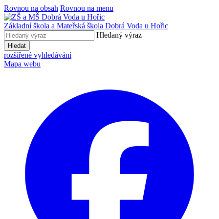
Rovnou na obsah
Rovnou na menu
Základní škola a Mateřská škola
Dobrá Voda u Hořic
Hledaný výraz
Hledat
rozšířené vyhledávání
Mapa webu