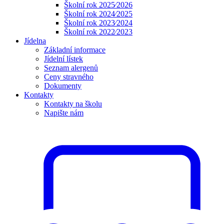
Školní rok 2025⁄2026
Školní rok 2024⁄2025
Školní rok 2023⁄2024
Školní rok 2022⁄2023
Jídelna
Základní informace
Jídelní lístek
Seznam alergenů
Ceny stravného
Dokumenty
Kontakty
Kontakty na školu
Napište nám