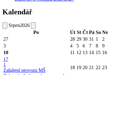
Kalendář
Srpen
2026
Po
Út
St
Čt
Pá
So
Ne
27
28
29
30
31
1
2
3
4
5
6
7
8
9
10
11
12
13
14
15
16
17
1
18
19
20
21
22
23
Zahájení provozu MŠ
Zobrazit všechny záznamy ze dne
24
25
26
27
28
29
30
31
1
2
3
4
5
6
Pranostiky
Pranostika na akt. měsíc
Moc hub srpnových - moc vánic sněhových.
Pranostika na akt. den