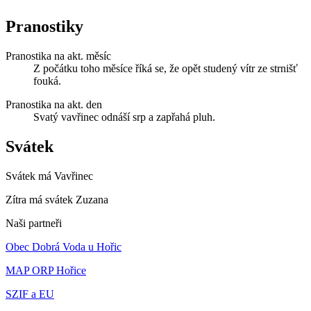
Pranostiky
Pranostika na akt. měsíc
Z počátku toho měsíce říká se, že opět studený vítr ze strnišť
fouká.
Pranostika na akt. den
Svatý vavřinec odnáší srp a zapřahá pluh.
Svátek
Svátek má
Vavřinec
Zítra má svátek
Zuzana
Naši partneři
Obec Dobrá Voda u Hořic
MAP ORP Hořice
SZIF a EU