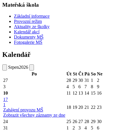
Mateřská škola
Základní informace
Provozní režim
Aktuality ze školky
Kalendář akcí
Dokumenty MŠ
Fotogalerie MŠ
Kalendář
Srpen
2026
Po
Út
St
Čt
Pá
So
Ne
27
28
29
30
31
1
2
3
4
5
6
7
8
9
10
11
12
13
14
15
16
17
1
18
19
20
21
22
23
Zahájení provozu MŠ
Zobrazit všechny záznamy ze dne
24
25
26
27
28
29
30
31
1
2
3
4
5
6