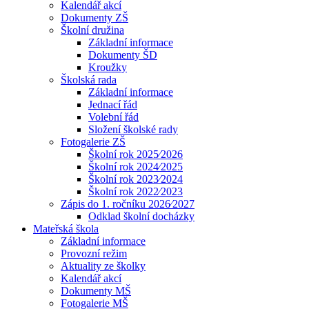
Kalendář akcí
Dokumenty ZŠ
Školní družina
Základní informace
Dokumenty ŠD
Kroužky
Školská rada
Základní informace
Jednací řád
Volební řád
Složení školské rady
Fotogalerie ZŠ
Školní rok 2025⁄2026
Školní rok 2024⁄2025
Školní rok 2023⁄2024
Školní rok 2022⁄2023
Zápis do 1. ročníku 2026⁄2027
Odklad školní docházky
Mateřská škola
Základní informace
Provozní režim
Aktuality ze školky
Kalendář akcí
Dokumenty MŠ
Fotogalerie MŠ