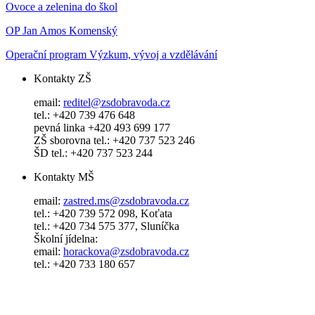
Ovoce a zelenina do škol
OP Jan Amos Komenský
Operační program Výzkum, vývoj a vzdělávání
Kontakty ZŠ
email:
reditel@zsdobravoda.cz
tel.: +420 739 476 648
pevná linka +420 493 699 177
ZŠ sborovna tel.: +420 737 523 246
ŠD tel.: +420 737 523 244
Kontakty MŠ
email:
zastred.ms@zsdobravoda.cz
tel.: +420 739 572 098, Koťata
tel.: +420 734 575 377, Sluníčka
Školní jídelna:
email:
horackova@zsdobravoda.cz
tel.: +420 733 180 657