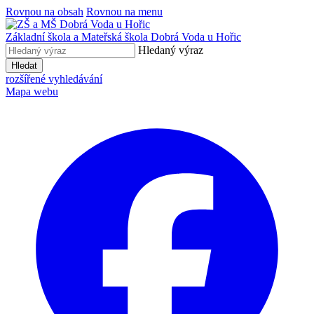
Rovnou na obsah
Rovnou na menu
Základní škola a Mateřská škola
Dobrá Voda u Hořic
Hledaný výraz
Hledat
rozšířené vyhledávání
Mapa webu