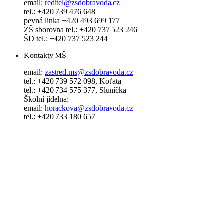
email:
reditel@zsdobravoda.cz
tel.: +420 739 476 648
pevná linka +420 493 699 177
ZŠ sborovna tel.: +420 737 523 246
ŠD tel.: +420 737 523 244
Kontakty MŠ
email:
zastred.ms@zsdobravoda.cz
tel.: +420 739 572 098, Koťata
tel.: +420 734 575 377, Sluníčka
Školní jídelna:
email:
horackova@zsdobravoda.cz
tel.: +420 733 180 657