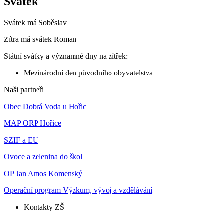
Svátek
Svátek má
Soběslav
Zítra má svátek
Roman
Státní svátky a významné dny na zítřek:
Mezinárodní den původního obyvatelstva
Naši partneři
Obec Dobrá Voda u Hořic
MAP ORP Hořice
SZIF a EU
Ovoce a zelenina do škol
OP Jan Amos Komenský
Operační program Výzkum, vývoj a vzdělávání
Kontakty ZŠ