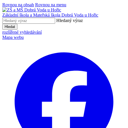
Rovnou na obsah
Rovnou na menu
Základní škola a Mateřská škola
Dobrá Voda u Hořic
Hledaný výraz
Hledat
rozšířené vyhledávání
Mapa webu