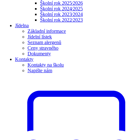
Školní rok 2025⁄2026
Školní rok 2024⁄2025
Školní rok 2023⁄2024
Školní rok 2022⁄2023
Jídelna
Základní informace
Jídelní lístek
Seznam alergenů
Ceny stravného
Dokumenty
Kontakty
Kontakty na školu
Napište nám