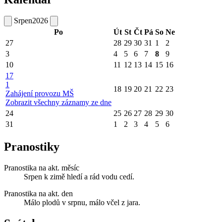
Srpen
2026
Po
Út
St
Čt
Pá
So
Ne
27
28
29
30
31
1
2
3
4
5
6
7
8
9
10
11
12
13
14
15
16
17
1
18
19
20
21
22
23
Zahájení provozu MŠ
Zobrazit všechny záznamy ze dne
24
25
26
27
28
29
30
31
1
2
3
4
5
6
Pranostiky
Pranostika na akt. měsíc
Srpen k zimě hledí a rád vodu cedí.
Pranostika na akt. den
Málo plodů v srpnu, málo včel z jara.