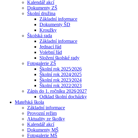
Kalendář akcí
Dokumenty ZŠ
Školní družina
Základní informace
Dokumenty ŠD
Kroužky
Školská rada
Základní informace
Jednací řád
Volební řád
Složení školské rady
Fotogalerie ZŠ
Školní rok 2025⁄2026
Školní rok 2024⁄2025
Školní rok 2023⁄2024
Školní rok 2022⁄2023
Zápis do 1. ročníku 2026⁄2027
Odklad školní docházky
Mateřská škola
Základní informace
Provozní režim
Aktuality ze školky
Kalendář akcí
Dokumenty MŠ
Fotogalerie MŠ