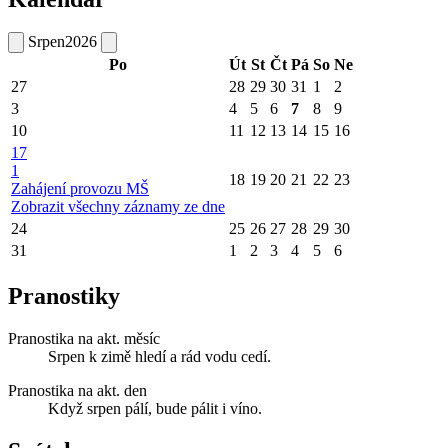
Srpen
2026
Po
Út
St
Čt
Pá
So
Ne
27
28
29
30
31
1
2
3
4
5
6
7
8
9
10
11
12
13
14
15
16
17
1
18
19
20
21
22
23
Zahájení provozu MŠ
Zobrazit všechny záznamy ze dne
24
25
26
27
28
29
30
31
1
2
3
4
5
6
Pranostiky
Pranostika na akt. měsíc
Srpen k zimě hledí a rád vodu cedí.
Pranostika na akt. den
Když srpen pálí, bude pálit i víno.