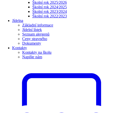
Školní rok 2025⁄2026
Školní rok 2024⁄2025
Školní rok 2023⁄2024
Školní rok 2022⁄2023
Jídelna
Základní informace
Jídelní lístek
Seznam alergenů
Ceny stravného
Dokumenty
Kontakty
Kontakty na školu
Napište nám