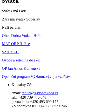
Svátek
Svátek má
Lada
Zítra má svátek
Soběslav
Naši partneři
Obec Dobrá Voda u Hořic
MAP ORP Hořice
SZIF a EU
Ovoce a zelenina do škol
OP Jan Amos Komenský
Operační program Výzkum, vývoj a vzdělávání
Kontakty ZŠ
email:
reditel@zsdobravoda.cz
tel.: +420 739 476 648
pevná linka +420 493 699 177
ZŠ sborovna tel.: +420 737 523 246