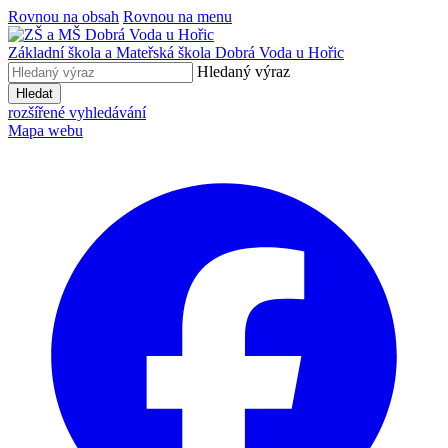
Rovnou na obsah
Rovnou na menu
Základní škola a Mateřská škola
Dobrá Voda u Hořic
Hledaný výraz
Hledat
rozšířené vyhledávání
Mapa webu