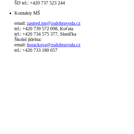
ŠD tel.: +420 737 523 244
Kontakty MŠ
email:
zastred.ms@zsdobravoda.cz
tel.: +420 739 572 098, Koťata
tel.: +420 734 575 377, Sluníčka
Školní jídelna:
email:
horackova@zsdobravoda.cz
tel.: +420 733 180 657