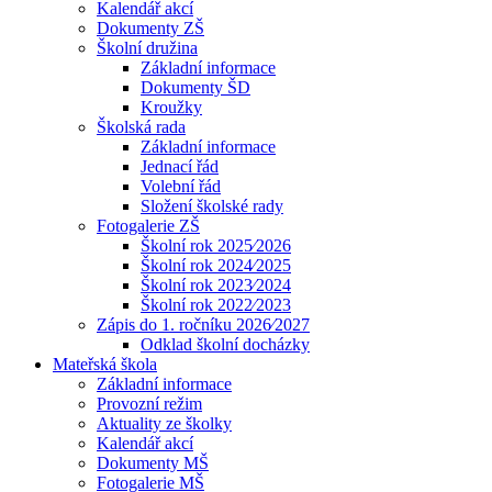
Kalendář akcí
Dokumenty ZŠ
Školní družina
Základní informace
Dokumenty ŠD
Kroužky
Školská rada
Základní informace
Jednací řád
Volební řád
Složení školské rady
Fotogalerie ZŠ
Školní rok 2025⁄2026
Školní rok 2024⁄2025
Školní rok 2023⁄2024
Školní rok 2022⁄2023
Zápis do 1. ročníku 2026⁄2027
Odklad školní docházky
Mateřská škola
Základní informace
Provozní režim
Aktuality ze školky
Kalendář akcí
Dokumenty MŠ
Fotogalerie MŠ