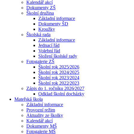
Kalendář akcí
Dokumenty ZŠ
Školní družina
Základní informace
Dokumenty ŠD
Kroužky
Školská rada
Základní informace
Jednací řád
Volební řád
Složení školské rady
Fotogalerie ZŠ
Školní rok 2025⁄2026
Školní rok 2024⁄2025
Školní rok 2023⁄2024
Školní rok 2022⁄2023
Zápis do 1. ročníku 2026⁄2027
Odklad školní docházky
Mateřská škola
Základní informace
Provozní režim
Aktuality ze školky
Kalendář akcí
Dokumenty MŠ
Fotogalerie MŠ