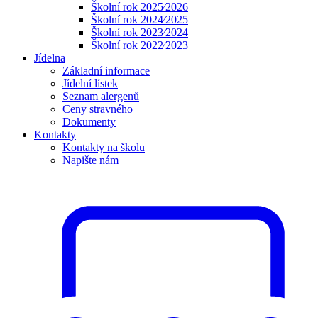
Školní rok 2025⁄2026
Školní rok 2024⁄2025
Školní rok 2023⁄2024
Školní rok 2022⁄2023
Jídelna
Základní informace
Jídelní lístek
Seznam alergenů
Ceny stravného
Dokumenty
Kontakty
Kontakty na školu
Napište nám