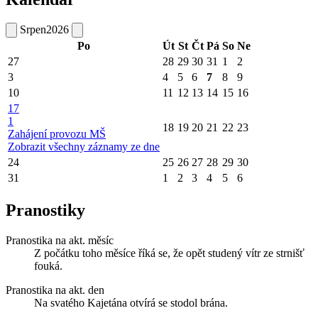
Srpen
2026
Po
Út
St
Čt
Pá
So
Ne
27
28
29
30
31
1
2
3
4
5
6
7
8
9
10
11
12
13
14
15
16
17
1
18
19
20
21
22
23
Zahájení provozu MŠ
Zobrazit všechny záznamy ze dne
24
25
26
27
28
29
30
31
1
2
3
4
5
6
Pranostiky
Pranostika na akt. měsíc
Z počátku toho měsíce říká se, že opět studený vítr ze strnišť
fouká.
Pranostika na akt. den
Na svatého Kajetána otvírá se stodol brána.