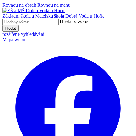
Rovnou na obsah
Rovnou na menu
Základní škola a Mateřská škola
Dobrá Voda u Hořic
Hledaný výraz
Hledat
rozšířené vyhledávání
Mapa webu