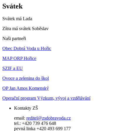
Svátek
Svátek má
Lada
Zítra má svátek
Soběslav
Naši partneři
Obec Dobrá Voda u Hořic
MAP ORP Hořice
SZIF a EU
Ovoce a zelenina do škol
OP Jan Amos Komenský
Operační program Výzkum, vývoj a vzdělávání
Kontakty ZŠ
email:
reditel@zsdobravoda.cz
tel.: +420 739 476 648
pevná linka +420 493 699 177