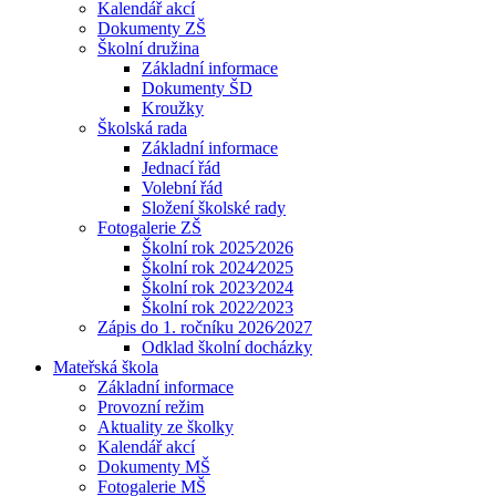
Kalendář akcí
Dokumenty ZŠ
Školní družina
Základní informace
Dokumenty ŠD
Kroužky
Školská rada
Základní informace
Jednací řád
Volební řád
Složení školské rady
Fotogalerie ZŠ
Školní rok 2025⁄2026
Školní rok 2024⁄2025
Školní rok 2023⁄2024
Školní rok 2022⁄2023
Zápis do 1. ročníku 2026⁄2027
Odklad školní docházky
Mateřská škola
Základní informace
Provozní režim
Aktuality ze školky
Kalendář akcí
Dokumenty MŠ
Fotogalerie MŠ