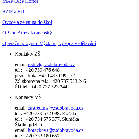
MAP ORP Hořice
SZIF a EU
Ovoce a zelenina do škol
OP Jan Amos Komenský
Operační program Výzkum, vývoj a vzdělávání
Kontakty ZŠ
email:
reditel@zsdobravoda.cz
tel.: +420 739 476 648
pevná linka +420 493 699 177
ZŠ sborovna tel.: +420 737 523 246
ŠD tel.: +420 737 523 244
Kontakty MŠ
email:
zastred.ms@zsdobravoda.cz
tel.: +420 739 572 098, Koťata
tel.: +420 734 575 377, Sluníčka
Školní jídelna:
email:
horackova@zsdobravoda.cz
tel.: +420 733 180 657