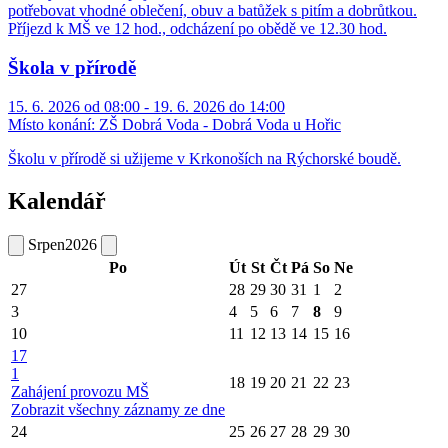
potřebovat vhodné oblečení, obuv a batůžek s pitím a dobrůtkou.
Příjezd k MŠ ve 12 hod., odcházení po obědě ve 12.30 hod.
Škola v přírodě
15. 6. 2026 od 08:00 - 19. 6. 2026 do 14:00
Místo konání:
ZŠ Dobrá Voda - Dobrá Voda u Hořic
Školu v přírodě si užijeme v Krkonoších na Rýchorské boudě.
Kalendář
Srpen
2026
Po
Út
St
Čt
Pá
So
Ne
27
28
29
30
31
1
2
3
4
5
6
7
8
9
10
11
12
13
14
15
16
17
1
18
19
20
21
22
23
Zahájení provozu MŠ
Zobrazit všechny záznamy ze dne
24
25
26
27
28
29
30