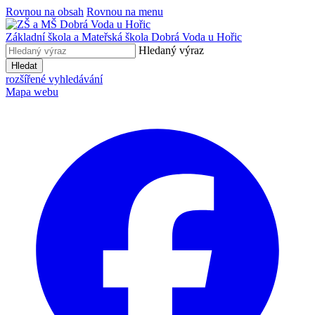
Rovnou na obsah
Rovnou na menu
Základní škola a Mateřská škola
Dobrá Voda u Hořic
Hledaný výraz
Hledat
rozšířené vyhledávání
Mapa webu