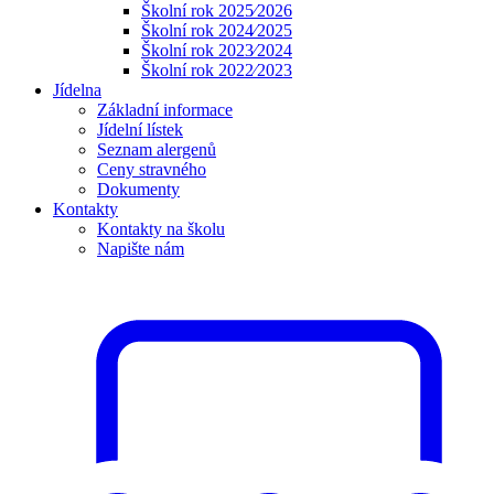
Školní rok 2025⁄2026
Školní rok 2024⁄2025
Školní rok 2023⁄2024
Školní rok 2022⁄2023
Jídelna
Základní informace
Jídelní lístek
Seznam alergenů
Ceny stravného
Dokumenty
Kontakty
Kontakty na školu
Napište nám