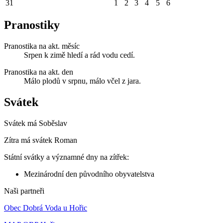
31
1
2
3
4
5
6
Pranostiky
Pranostika na akt. měsíc
Srpen k zimě hledí a rád vodu cedí.
Pranostika na akt. den
Málo plodů v srpnu, málo včel z jara.
Svátek
Svátek má
Soběslav
Zítra má svátek
Roman
Státní svátky a významné dny na zítřek:
Mezinárodní den původního obyvatelstva
Naši partneři
Obec Dobrá Voda u Hořic