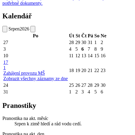
potřebné dokumenty.
Kalendář
Srpen
2026
Po
Út
St
Čt
Pá
So
Ne
27
28
29
30
31
1
2
3
4
5
6
7
8
9
10
11
12
13
14
15
16
17
1
18
19
20
21
22
23
Zahájení provozu MŠ
Zobrazit všechny záznamy ze dne
24
25
26
27
28
29
30
31
1
2
3
4
5
6
Pranostiky
Pranostika na akt. měsíc
Srpen k zimě hledí a rád vodu cedí.
Pranostika na akt. den