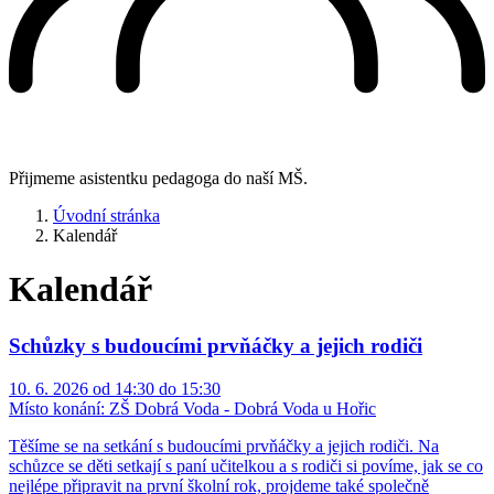
Přijmeme asistentku pedagoga do naší MŠ.
Úvodní stránka
Kalendář
Kalendář
Schůzky s budoucími prvňáčky a jejich rodiči
10. 6. 2026 od 14:30 do 15:30
Místo konání:
ZŠ Dobrá Voda - Dobrá Voda u Hořic
Těšíme se na setkání s budoucími prvňáčky a jejich rodiči. Na
schůzce se děti setkají s paní učitelkou a s rodiči si povíme, jak se co
nejlépe připravit na první školní rok, projdeme také společně