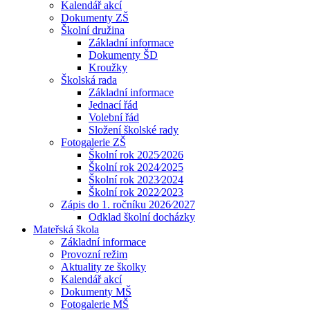
Kalendář akcí
Dokumenty ZŠ
Školní družina
Základní informace
Dokumenty ŠD
Kroužky
Školská rada
Základní informace
Jednací řád
Volební řád
Složení školské rady
Fotogalerie ZŠ
Školní rok 2025⁄2026
Školní rok 2024⁄2025
Školní rok 2023⁄2024
Školní rok 2022⁄2023
Zápis do 1. ročníku 2026⁄2027
Odklad školní docházky
Mateřská škola
Základní informace
Provozní režim
Aktuality ze školky
Kalendář akcí
Dokumenty MŠ
Fotogalerie MŠ