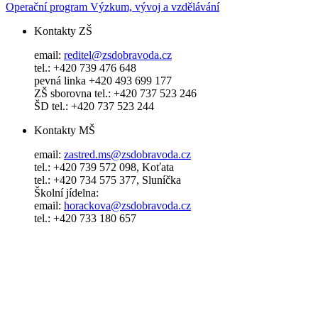
Operační program Výzkum, vývoj a vzdělávání
Kontakty ZŠ
email:
reditel@zsdobravoda.cz
tel.: +420 739 476 648
pevná linka +420 493 699 177
ZŠ sborovna tel.: +420 737 523 246
ŠD tel.: +420 737 523 244
Kontakty MŠ
email:
zastred.ms@zsdobravoda.cz
tel.: +420 739 572 098, Koťata
tel.: +420 734 575 377, Sluníčka
Školní jídelna:
email:
horackova@zsdobravoda.cz
tel.: +420 733 180 657