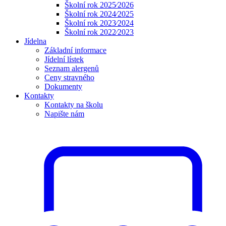
Školní rok 2025⁄2026
Školní rok 2024⁄2025
Školní rok 2023⁄2024
Školní rok 2022⁄2023
Jídelna
Základní informace
Jídelní lístek
Seznam alergenů
Ceny stravného
Dokumenty
Kontakty
Kontakty na školu
Napište nám