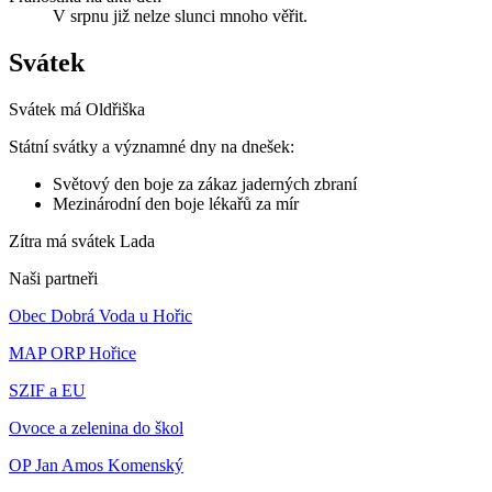
V srpnu již nelze slunci mnoho věřit.
Svátek
Svátek má
Oldřiška
Státní svátky a významné dny na dnešek:
Světový den boje za zákaz jaderných zbraní
Mezinárodní den boje lékařů za mír
Zítra má svátek
Lada
Naši partneři
Obec Dobrá Voda u Hořic
MAP ORP Hořice
SZIF a EU
Ovoce a zelenina do škol
OP Jan Amos Komenský