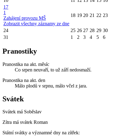
10
11
12
13
14
15
16
17
1
18
19
20
21
22
23
Zahájení provozu MŠ
Zobrazit všechny záznamy ze dne
24
25
26
27
28
29
30
31
1
2
3
4
5
6
Pranostiky
Pranostika na akt. měsíc
Co srpen neuvaří, to už září nedosmaží.
Pranostika na akt. den
Málo plodů v srpnu, málo včel z jara.
Svátek
Svátek má
Soběslav
Zítra má svátek
Roman
Státní svátky a významné dny na zítřek: