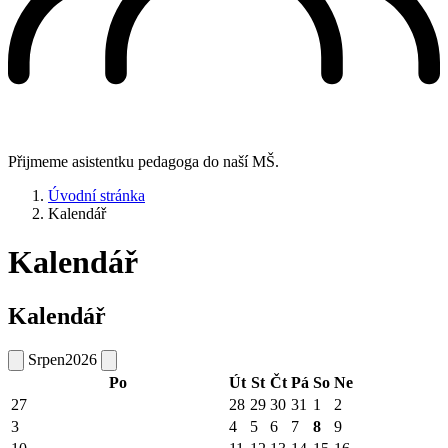
Přijmeme asistentku pedagoga do naší MŠ.
Úvodní stránka
Kalendář
Kalendář
Kalendář
Srpen
2026
Po
Út
St
Čt
Pá
So
Ne
27
28
29
30
31
1
2
3
4
5
6
7
8
9