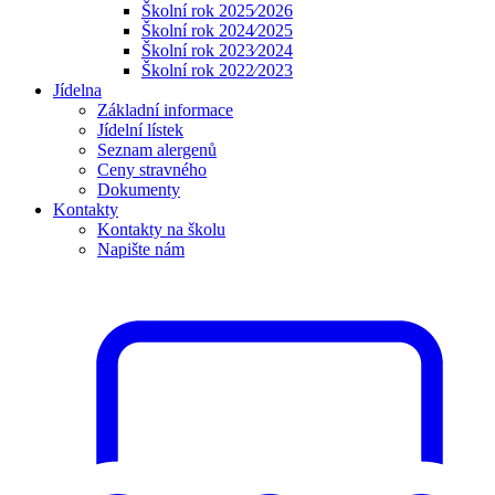
Školní rok 2025⁄2026
Školní rok 2024⁄2025
Školní rok 2023⁄2024
Školní rok 2022⁄2023
Jídelna
Základní informace
Jídelní lístek
Seznam alergenů
Ceny stravného
Dokumenty
Kontakty
Kontakty na školu
Napište nám