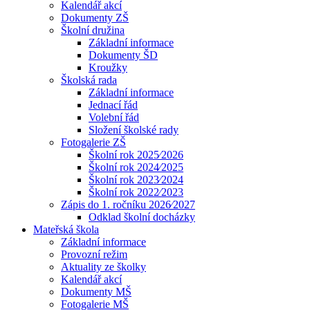
Kalendář akcí
Dokumenty ZŠ
Školní družina
Základní informace
Dokumenty ŠD
Kroužky
Školská rada
Základní informace
Jednací řád
Volební řád
Složení školské rady
Fotogalerie ZŠ
Školní rok 2025⁄2026
Školní rok 2024⁄2025
Školní rok 2023⁄2024
Školní rok 2022⁄2023
Zápis do 1. ročníku 2026⁄2027
Odklad školní docházky
Mateřská škola
Základní informace
Provozní režim
Aktuality ze školky
Kalendář akcí
Dokumenty MŠ
Fotogalerie MŠ