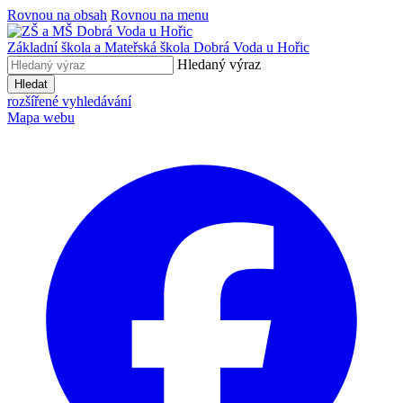
Rovnou na obsah
Rovnou na menu
Základní škola a Mateřská škola
Dobrá Voda u Hořic
Hledaný výraz
Hledat
rozšířené vyhledávání
Mapa webu