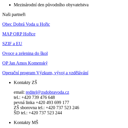
Mezinárodní den původního obyvatelstva
Naši partneři
Obec Dobrá Voda u Hořic
MAP ORP Hořice
SZIF a EU
Ovoce a zelenina do škol
OP Jan Amos Komenský
Operační program Výzkum, vývoj a vzdělávání
Kontakty ZŠ
email:
reditel@zsdobravoda.cz
tel.: +420 739 476 648
pevná linka +420 493 699 177
ZŠ sborovna tel.: +420 737 523 246
ŠD tel.: +420 737 523 244
Kontakty MŠ