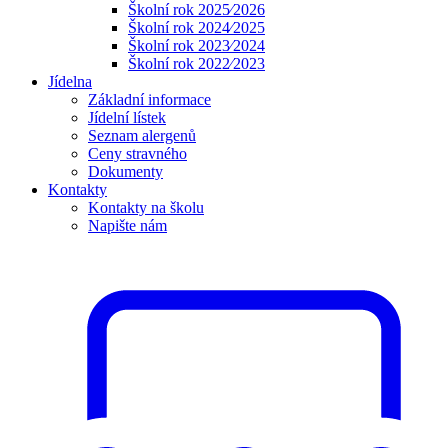
Školní rok 2025⁄2026
Školní rok 2024⁄2025
Školní rok 2023⁄2024
Školní rok 2022⁄2023
Jídelna
Základní informace
Jídelní lístek
Seznam alergenů
Ceny stravného
Dokumenty
Kontakty
Kontakty na školu
Napište nám