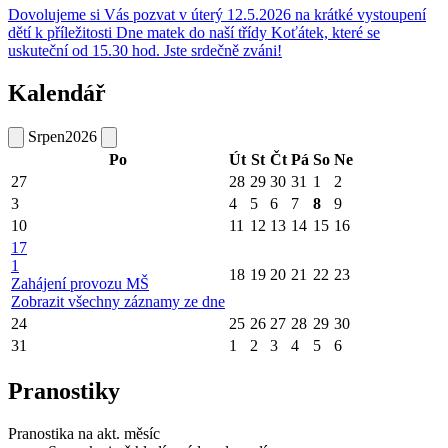
Dovolujeme si Vás pozvat v úterý 12.5.2026 na krátké vystoupení
dětí k příležitosti Dne matek do naší třídy Koťátek, které se
uskuteční od 15.30 hod. Jste srdečně zváni!
Kalendář
Srpen
2026
Po
Út
St
Čt
Pá
So
Ne
27
28
29
30
31
1
2
3
4
5
6
7
8
9
10
11
12
13
14
15
16
17
1
18
19
20
21
22
23
Zahájení provozu MŠ
Zobrazit všechny záznamy ze dne
24
25
26
27
28
29
30
31
1
2
3
4
5
6
Pranostiky
Pranostika na akt. měsíc