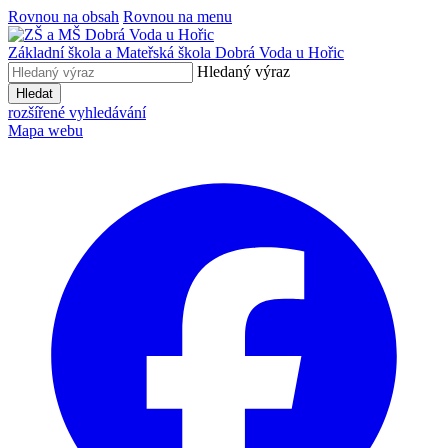
Rovnou na obsah
Rovnou na menu
Základní škola a Mateřská škola
Dobrá Voda u Hořic
Hledaný výraz
Hledat
rozšířené vyhledávání
Mapa webu