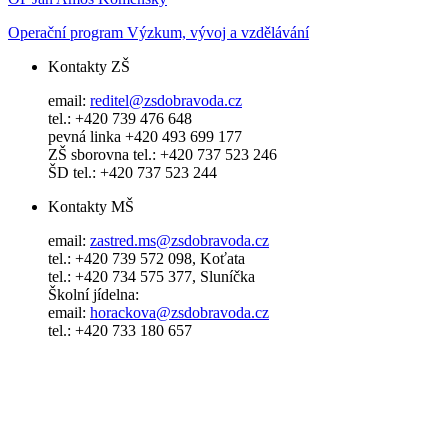
Operační program Výzkum, vývoj a vzdělávání
Kontakty ZŠ
email:
reditel@zsdobravoda.cz
tel.: +420 739 476 648
pevná linka +420 493 699 177
ZŠ sborovna tel.: +420 737 523 246
ŠD tel.: +420 737 523 244
Kontakty MŠ
email:
zastred.ms@zsdobravoda.cz
tel.: +420 739 572 098, Koťata
tel.: +420 734 575 377, Sluníčka
Školní jídelna:
email:
horackova@zsdobravoda.cz
tel.: +420 733 180 657