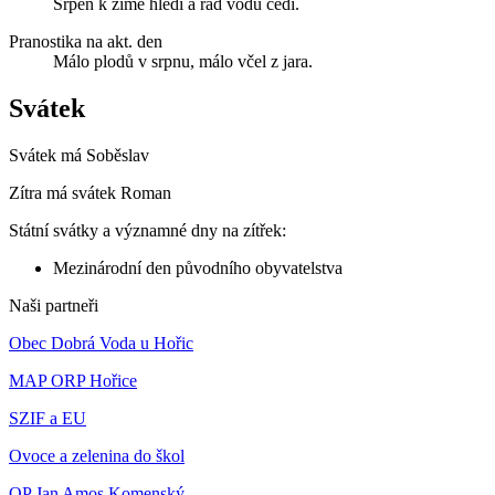
Srpen k zimě hledí a rád vodu cedí.
Pranostika na akt. den
Málo plodů v srpnu, málo včel z jara.
Svátek
Svátek má
Soběslav
Zítra má svátek
Roman
Státní svátky a významné dny na zítřek:
Mezinárodní den původního obyvatelstva
Naši partneři
Obec Dobrá Voda u Hořic
MAP ORP Hořice
SZIF a EU
Ovoce a zelenina do škol
OP Jan Amos Komenský