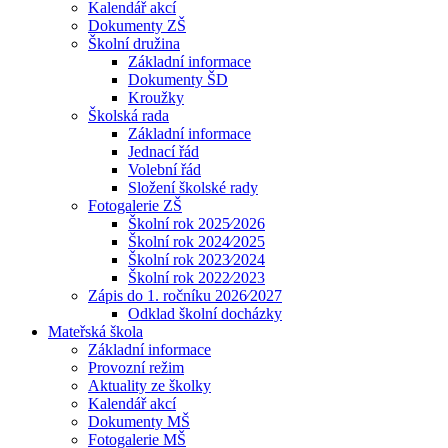
Kalendář akcí
Dokumenty ZŠ
Školní družina
Základní informace
Dokumenty ŠD
Kroužky
Školská rada
Základní informace
Jednací řád
Volební řád
Složení školské rady
Fotogalerie ZŠ
Školní rok 2025⁄2026
Školní rok 2024⁄2025
Školní rok 2023⁄2024
Školní rok 2022⁄2023
Zápis do 1. ročníku 2026⁄2027
Odklad školní docházky
Mateřská škola
Základní informace
Provozní režim
Aktuality ze školky
Kalendář akcí
Dokumenty MŠ
Fotogalerie MŠ